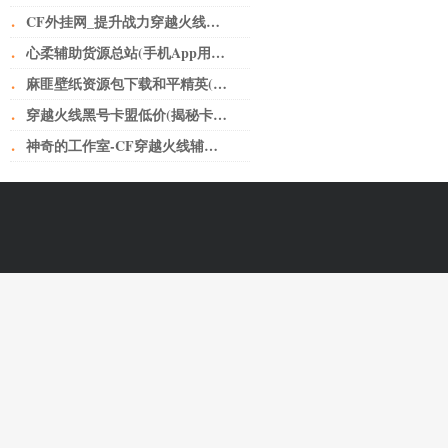
·
CF外挂网_提升战力穿越火线小号卡盟网无人不知无人不晓。
·
心柔辅助货源总站(手机App用户“裸奔”如何破？从细化个人授权上加以规范)
·
麻匪壁纸资源包下载和平精英(让子弹飞——黄老爷离不开鹅城)
·
穿越火线黑号卡盟低价(揭秘卡盟骗局，少年，醒醒吧！)
·
神奇的工作室-CF穿越火线辅助如何给玩家刺激的快感？-神奇的工作室-CF穿越火线辅助如何给玩家刺激的快感？-问题解答-三明神奇的工作室-三明CF辅助-三明CF外挂-三明CF透视-三明CF自瞄-三明CF