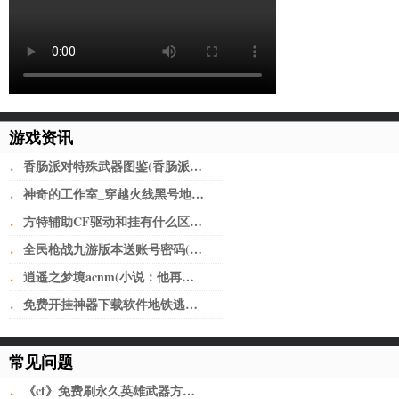
游戏资讯
·
香肠派对特殊武器图鉴(香肠派对武器搭配一览表2022 强势上分)
·
神奇的工作室_穿越火线黑号地址(做淘宝必备工具)
·
方特辅助CF驱动和挂有什么区别迂回操控游戏_CF黑号网
·
全民枪战九游版本送账号密码(全民枪战2九游版 v3.21.0安卓版)
·
逍遥之梦境acnm(小说：他再一次置身之内，脸庞像上次一样，写满了茫然)
·
免费开挂神器下载软件地铁逃生(深圳又开挂！机荷高速将改上下双层8+8车道，全国首创)
常见问题
·
《cf》免费刷永久英雄武器方法介绍 刷枪最新工具分享