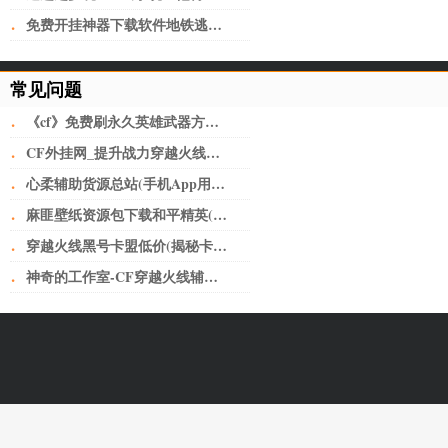
·
免费开挂神器下载软件地铁逃生(深圳又开挂！机荷高速将改上下双层8+8车道，全国首创)
常见问题
·
《cf》免费刷永久英雄武器方法介绍 刷枪最新工具分享
·
CF外挂网_提升战力穿越火线小号卡盟网无人不知无人不晓。
·
心柔辅助货源总站(手机App用户“裸奔”如何破？从细化个人授权上加以规范)
·
麻匪壁纸资源包下载和平精英(让子弹飞——黄老爷离不开鹅城)
·
穿越火线黑号卡盟低价(揭秘卡盟骗局，少年，醒醒吧！)
·
神奇的工作室-CF穿越火线辅助如何给玩家刺激的快感？-神奇的工作室-CF穿越火线辅助如何给玩家刺激的快感？-问题解答-三明神奇的工作室-三明CF辅助-三明CF外挂-三明CF透视-三明CF自瞄-三明CF