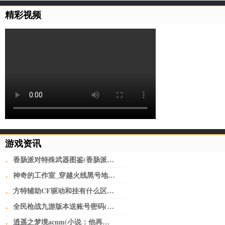
精彩视频
游戏资讯
·
香肠派对特殊武器图鉴(香肠派对武器搭配一览表2022 强势上分)
·
神奇的工作室_穿越火线黑号地址(做淘宝必备工具)
·
方特辅助CF驱动和挂有什么区别迂回操控游戏_CF黑号网
·
全民枪战九游版本送账号密码(全民枪战2九游版 v3.21.0安卓版)
·
逍遥之梦境acnm(小说：他再一次置身之内，脸庞像上次一样，写满了茫然)