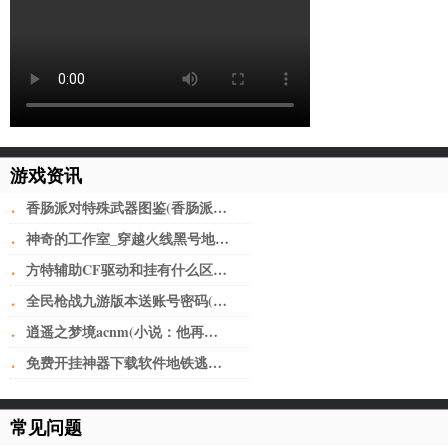
游戏资讯
·
香肠派对特殊武器图鉴(香肠派对武器搭配一览表2022 强势上分)
·
神奇的工作室_穿越火线黑号地址(做淘宝必备工具)
·
方特辅助CF驱动和挂有什么区别迂回操控游戏_CF黑号网
·
全民枪战九游版本送账号密码(全民枪战2九游版 v3.21.0安卓版)
·
逍遥之梦境acnm(小说：他再一次置身之内，脸庞像上次一样，写满了茫然)
·
免费开挂神器下载软件地铁逃生(深圳又开挂！机荷高速将改上下双层8+8车道，全国首创)
常见问题