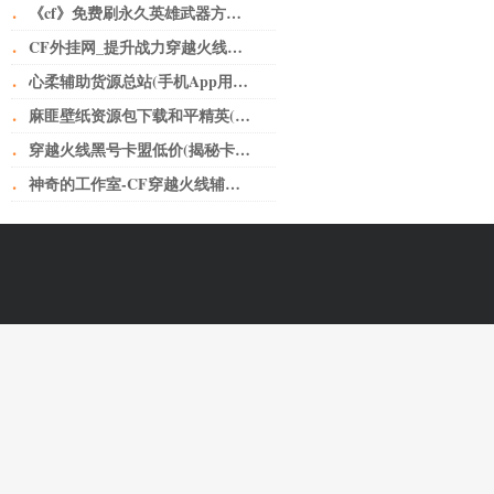
·
《cf》免费刷永久英雄武器方法介绍 刷枪最新工具分享
·
CF外挂网_提升战力穿越火线小号卡盟网无人不知无人不晓。
·
心柔辅助货源总站(手机App用户“裸奔”如何破？从细化个人授权上加以规范)
·
麻匪壁纸资源包下载和平精英(让子弹飞——黄老爷离不开鹅城)
·
穿越火线黑号卡盟低价(揭秘卡盟骗局，少年，醒醒吧！)
·
神奇的工作室-CF穿越火线辅助如何给玩家刺激的快感？-神奇的工作室-CF穿越火线辅助如何给玩家刺激的快感？-问题解答-三明神奇的工作室-三明CF辅助-三明CF外挂-三明CF透视-三明CF自瞄-三明CF