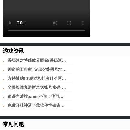
游戏资讯
·
香肠派对特殊武器图鉴(香肠派对武器搭配一览表2022 强势上分)
·
神奇的工作室_穿越火线黑号地址(做淘宝必备工具)
·
方特辅助CF驱动和挂有什么区别迂回操控游戏_CF黑号网
·
全民枪战九游版本送账号密码(全民枪战2九游版 v3.21.0安卓版)
·
逍遥之梦境acnm(小说：他再一次置身之内，脸庞像上次一样，写满了茫然)
·
免费开挂神器下载软件地铁逃生(深圳又开挂！机荷高速将改上下双层8+8车道，全国首创)
常见问题