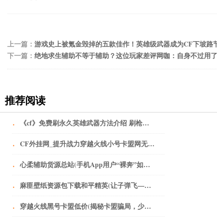
上一篇：
游戏史上被氪金毁掉的五款佳作！英雄级武器成为CF下坡路
下一篇：
绝地求生辅助不等于辅助？这位玩家差评网咖：自身不过用
推荐阅读
·
《cf》免费刷永久英雄武器方法介绍 刷枪最新工具分享
·
CF外挂网_提升战力穿越火线小号卡盟网无人不知无人不晓。
·
心柔辅助货源总站(手机App用户“裸奔”如何破？从细化个人授权上加以规范)
·
麻匪壁纸资源包下载和平精英(让子弹飞——黄老爷离不开鹅城)
·
穿越火线黑号卡盟低价(揭秘卡盟骗局，少年，醒醒吧！)