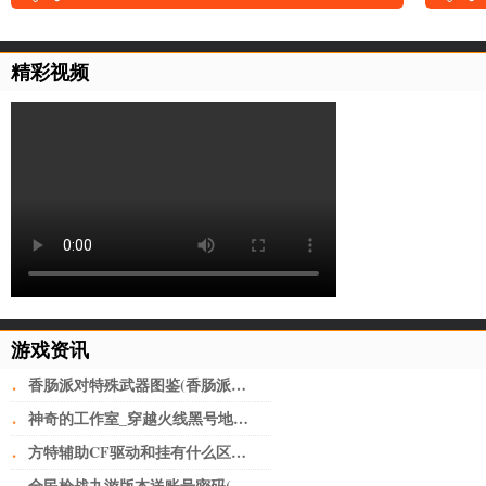
精彩视频
游戏资讯
·
香肠派对特殊武器图鉴(香肠派对武器搭配一览表2022 强势上分)
·
神奇的工作室_穿越火线黑号地址(做淘宝必备工具)
·
方特辅助CF驱动和挂有什么区别迂回操控游戏_CF黑号网
全民枪战九游版本送账号密码(全民枪战2九游版 v3.21.0安卓版)