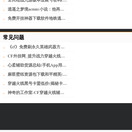
·
·
逍遥之梦境acnm(小说：他再一次置身之内，脸庞像上次一样，写满了茫然)
·
免费开挂神器下载软件地铁逃生(深圳又开挂！机荷高速将改上下双层8+8车道，全国首创)
常见问题
·
《cf》免费刷永久英雄武器方法介绍 刷枪最新工具分享
·
CF外挂网_提升战力穿越火线小号卡盟网无人不知无人不晓。
·
心柔辅助货源总站(手机App用户“裸奔”如何破？从细化个人授权上加以规范)
·
麻匪壁纸资源包下载和平精英(让子弹飞——黄老爷离不开鹅城)
·
穿越火线黑号卡盟低价(揭秘卡盟骗局，少年，醒醒吧！)
·
神奇的工作室-CF穿越火线辅助如何给玩家刺激的快感？-神奇的工作室-CF穿越火线辅助如何给玩家刺激的快感？-问题解答-三明神奇的工作室-三明CF辅助-三明CF外挂-三明CF透视-三明CF自瞄-三明CF