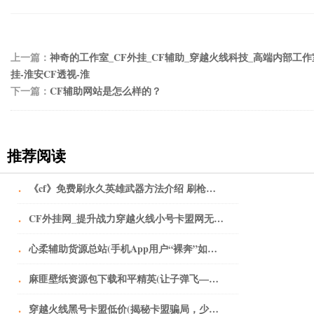
上一篇：
神奇的工作室_CF外挂_CF辅助_穿越火线科技_高端内部工作
挂-淮安CF透视-淮
下一篇：
CF辅助网站是怎么样的？
推荐阅读
·
《cf》免费刷永久英雄武器方法介绍 刷枪最新工具分享
·
CF外挂网_提升战力穿越火线小号卡盟网无人不知无人不晓。
·
心柔辅助货源总站(手机App用户“裸奔”如何破？从细化个人授权上加以规范)
·
麻匪壁纸资源包下载和平精英(让子弹飞——黄老爷离不开鹅城)
·
穿越火线黑号卡盟低价(揭秘卡盟骗局，少年，醒醒吧！)