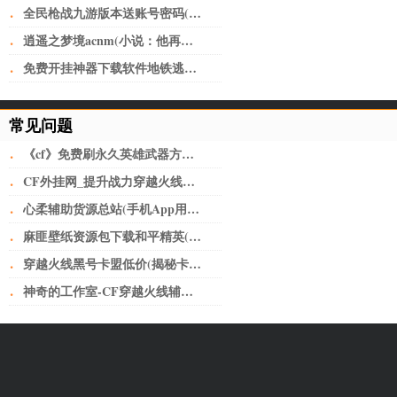
·
全民枪战九游版本送账号密码(全民枪战2九游版 v3.21.0安卓版)
·
逍遥之梦境acnm(小说：他再一次置身之内，脸庞像上次一样，写满了茫然)
·
免费开挂神器下载软件地铁逃生(深圳又开挂！机荷高速将改上下双层8+8车道，全国首创)
常见问题
·
《cf》免费刷永久英雄武器方法介绍 刷枪最新工具分享
·
CF外挂网_提升战力穿越火线小号卡盟网无人不知无人不晓。
·
心柔辅助货源总站(手机App用户“裸奔”如何破？从细化个人授权上加以规范)
·
麻匪壁纸资源包下载和平精英(让子弹飞——黄老爷离不开鹅城)
·
穿越火线黑号卡盟低价(揭秘卡盟骗局，少年，醒醒吧！)
·
神奇的工作室-CF穿越火线辅助如何给玩家刺激的快感？-神奇的工作室-CF穿越火线辅助如何给玩家刺激的快感？-问题解答-三明神奇的工作室-三明CF辅助-三明CF外挂-三明CF透视-三明CF自瞄-三明CF