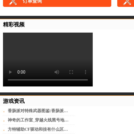
订单查询
精彩视频
游戏资讯
·
香肠派对特殊武器图鉴(香肠派对武器搭配一览表2022 强势上分)
·
神奇的工作室_穿越火线黑号地址(做淘宝必备工具)
·
方特辅助CF驱动和挂有什么区别迂回操控游戏_CF黑号网