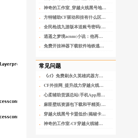
·
神奇的工作室_穿越火线黑号地址(做淘宝必备工具)
·
方特辅助CF驱动和挂有什么区别迂回操控游戏_CF黑号网
·
全民枪战九游版本送账号密码(全民枪战2九游版 v3.21.0安卓版)
·
逍遥之梦境acnm(小说：他再一次置身之内，脸庞像上次一样，写满了茫然)
·
免费开挂神器下载软件地铁逃生(深圳又开挂！机荷高速将改上下双层8+8车道，全国首创)
ayerprefs.xml ./user_info.xml")

常见问题
·
《cf》免费刷永久英雄武器方法介绍 刷枪最新工具分享
·
CF外挂网_提升战力穿越火线小号卡盟网无人不知无人不晓。
·
心柔辅助货源总站(手机App用户“裸奔”如何破？从细化个人授权上加以规范)
essconnect.v2.playerprefs.xml")

·
麻匪壁纸资源包下载和平精英(让子弹飞——黄老爷离不开鹅城)
·
穿越火线黑号卡盟低价(揭秘卡盟骗局，少年，醒醒吧！)
essconnect.v2.playerprefs.xml")

·
神奇的工作室-CF穿越火线辅助如何给玩家刺激的快感？-神奇的工作室-CF穿越火线辅助如何给玩家刺激的快感？-问题解答-三明神奇的工作室-三明CF辅助-三明CF外挂-三明CF透视-三明CF自瞄-三明CF