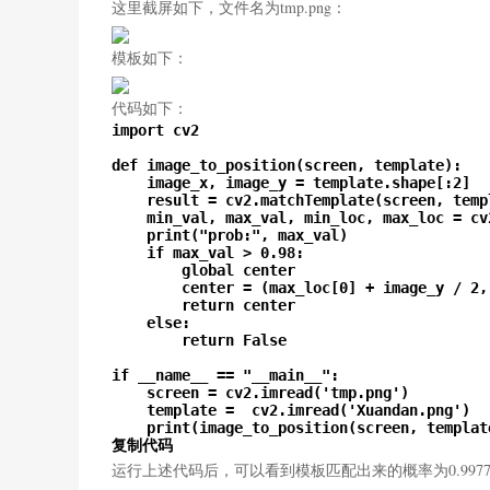
这里截屏如下，文件名为tmp.png：
模板如下：
代码如下：
import cv2

def image_to_position(screen, template):

    image_x, image_y = template.shape[:2]

    result = cv2.matchTemplate(screen, temp
    min_val, max_val, min_loc, max_loc = cv
    print("prob:", max_val)

    if max_val > 0.98:

        global center

        center = (max_loc[0] + image_y / 2,
        return center

    else:

        return False

if __name__ == "__main__":

    screen = cv2.imread('tmp.png')

    template =  cv2.imread('Xuandan.png')

    print(image_to_position(screen, template
复制代码
运行上述代码后，可以看到模板匹配出来的概率为0.9977，