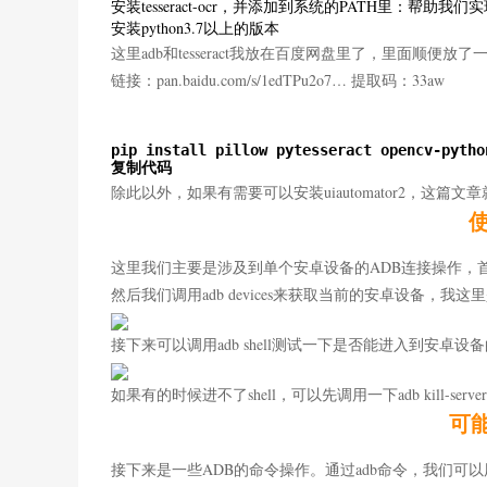
安装
tesseract-ocr
，并添加到系统的
PATH
里：帮助我们实
安装
python3.7
以上的版本
这里adb和tesseract我放在百度网盘里了，里面顺便
链接：pan.baidu.com/s/1edTPu2o7… 提取码：33aw
pip install pillow pytesseract opencv-python
复制代码
除此以外，如果有需要可以安装
uiautomator2
，这篇文章
这里我们主要是涉及到单个安卓设备的ADB连接操作，
然后我们调用adb devices来获取当前的安卓设备，我
接下来可以调用adb shell测试一下是否能进入到安卓设备
如果有的时候进不了shell，可以先调用一下adb kill-server
可能
接下来是一些ADB的命令操作。通过adb命令，我们可以用