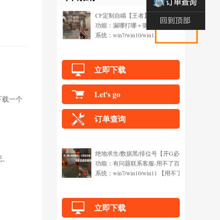
CF定制自瞄【王者】镇店之宝！
功能：漏哪打哪＋驱动自瞄+强锁不抖+一键锁头
系统：win7/win10/win11
立即下载
Let's go
下载一个
订单查询
绝地求生/数据黑/排位号【开G必备】
吧。
功能：有问题联系客服-用不了百分百换
系统：win7/win10/win11 【用不了包换】
立即下载